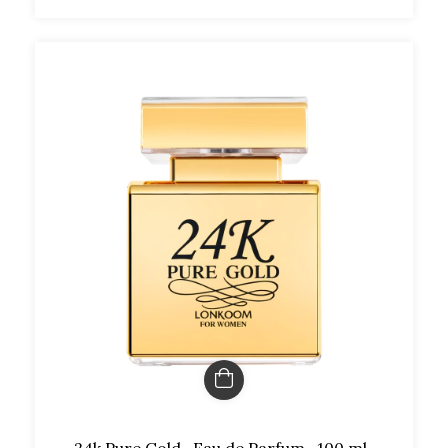
24k Pure Gold · Eau de Parfum · 100 ml ·